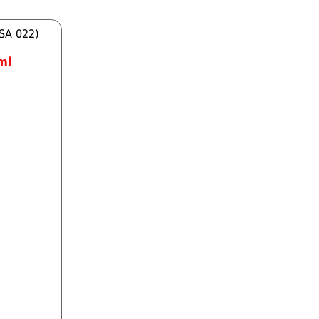
BSA 022)
ml