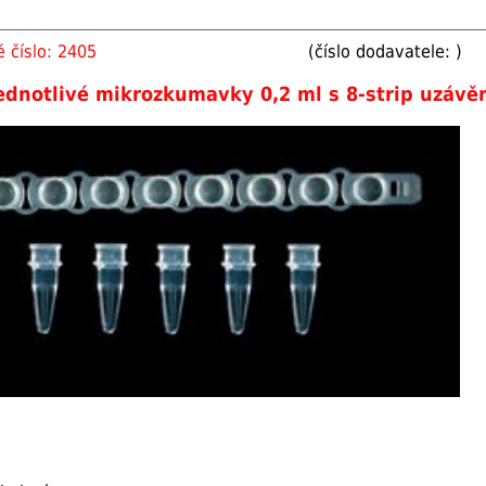
 číslo: 2405
(číslo dodavatele: )
ednotlivé mikrozkumavky 0,2 ml s 8-strip uzávě