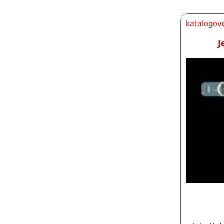
katalogové
J