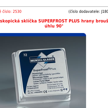
 číslo: 2530
(číslo dodavatele: J1
skopická sklíčka SUPERFROST PLUS hrany brou
úhlu 90°