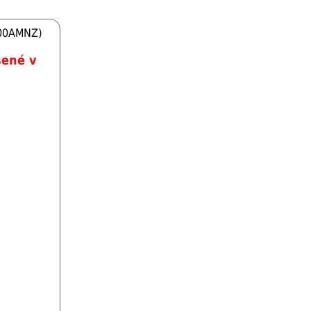
800AMNZ)
šené v