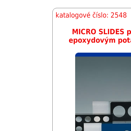
katalogové číslo: 2548
MICRO SLIDES p
epoxydovým pot