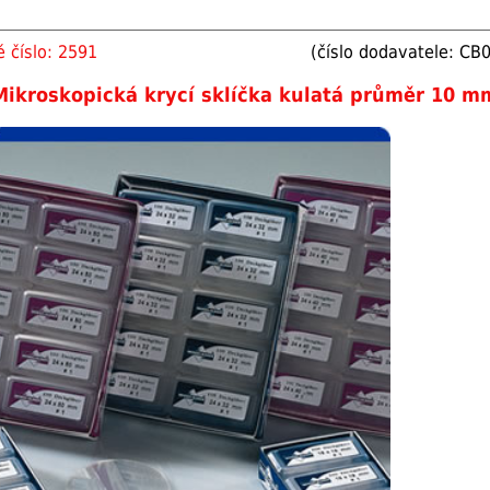
 číslo: 2591
(číslo dodavatele: C
Mikroskopická krycí sklíčka kulatá průměr 10 m