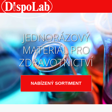
JEDNORÁZOVÝ
MATERIÁL PRO
ZDRAVOTNICTVÍ
NABÍZENÝ SORTIMENT