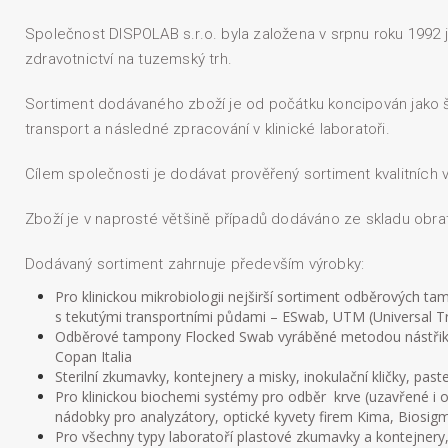
Společnost DISPOLAB s.r.o. byla založena v srpnu roku 1992 
zdravotnictví na tuzemský trh.
Sortiment dodávaného zboží je od počátku koncipován jako š
transport a následné zpracování v klinické laboratoři.
Cílem společnosti je dodávat prověřený sortiment kvalitních 
Zboží je v naprosté většině případů dodáváno ze skladu obra
Dodávaný sortiment zahrnuje především výrobky:
Pro klinickou mikrobiologii nejširší sortiment odběrových
s tekutými transportními půdami – ESwab, UTM (Universal 
Odběrové tampony Flocked Swab vyráběné metodou nástřiku n
Copan Italia
Sterilní zkumavky, kontejnery a misky, inokulační kličky, pas
Pro klinickou biochemi systémy pro odběr krve (uzavřené i
nádobky pro analyzátory, optické kyvety firem Kima, Biosigma
Pro všechny typy laboratoří plastové zkumavky a kontejnery,