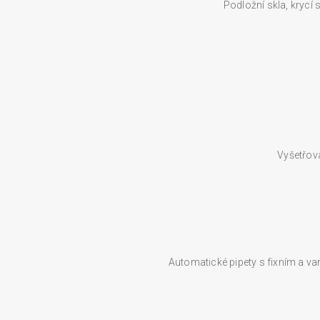
Podložní skla, krycí 
Vyšetřova
Automatické pipety s fixním a va