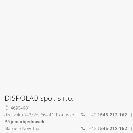
DISPOLAB spol. s r.o.
IČ: 46904981
Jihlavská 743/2g, 664 41 Troubsko
|
+420
545 212 162
Příjem objednávek:
Marcela Novotná
|
+420
545 212 162