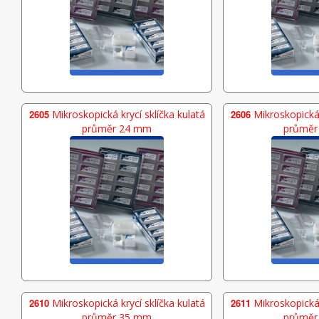
2605
Mikroskopická krycí sklíčka kulatá
2606
Mikroskopická 
průměr 24 mm
průměr
2610
Mikroskopická krycí sklíčka kulatá
2611
Mikroskopická 
průměr 35 mm
průměr