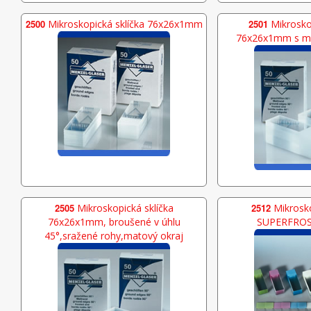
2500
Mikroskopická sklíčka 76x26x1mm
2501
Mikroskop
76x26x1mm s m
2505
Mikroskopická sklíčka
2512
Mikrosko
76x26x1mm, broušené v úhlu
SUPERFROST
45°,sražené rohy,matový okraj