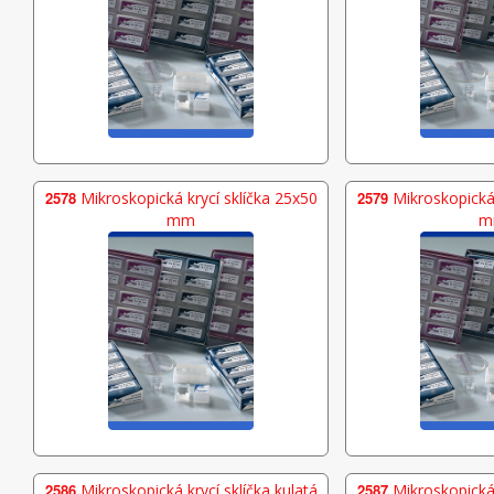
2578
Mikroskopická krycí sklíčka 25x50
2579
Mikroskopická 
mm
m
2586
Mikroskopická krycí sklíčka kulatá
2587
Mikroskopická 