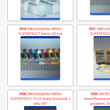
2518
Mikroskopická sklíčka
2521
Mikrosko
SUPERFROST barva růžová
SUPERFROST 
2530
Mikroskopická sklíčka
2535
MICRO 
SUPERFROST PLUS hrany broušené v
imunofluorescen
úhlu 90°
potahem, 8