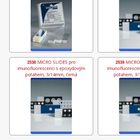
2538
MICRO SLIDES pro
2539
MICRO 
imunofluorescenci s epoxydovým
imunofluorescen
potahem, 3/14mm, černá
potahem, 3/