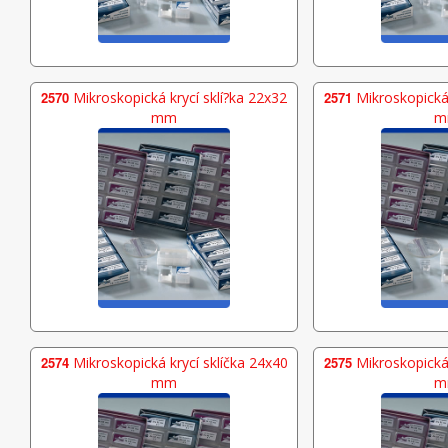
2570
Mikroskopická krycí sklí?ka 22x32
2571
Mikroskopická 
mm
m
2574
Mikroskopická krycí sklíčka 24x40
2575
Mikroskopická 
mm
m