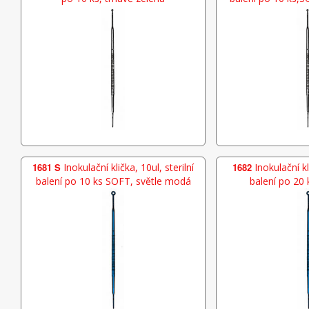
1681 S
Inokulační klička, 10ul, sterilní
1682
Inokulační kli
balení po 10 ks SOFT, světle modá
balení po 20 