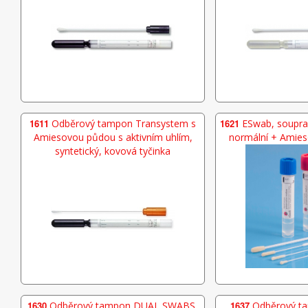
1611
Odběrový tampon Transystem s
1621
ESwab, soupr
Amiesovou půdou s aktivním uhlím,
normální + Amie
syntetický, kovová tyčinka
1630
Odběrový tampon DUAL SWABS,
1637
Odběrový ta