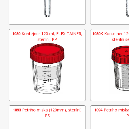
1080
Kontejner 120 ml, FLEX-TAINER,
1080K
Kontejner 12
sterilní, PP
sterilní s
1093
Petriho miska (120mm), sterilní,
1094
Petriho miska 
PS
P