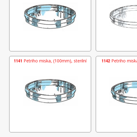
1141
Petriho miska, (100mm), sterilní
1142
Petriho miska