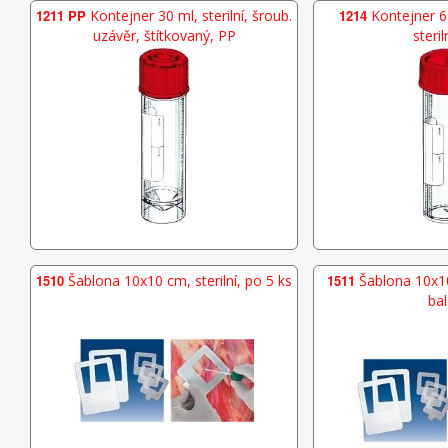
1211 PP
Kontejner 30 ml, sterilní, šroub.
1214
Kontejner 6
uzávěr, štítkovaný, PP
steril
1510
Šablona 10x10 cm, sterilní, po 5 ks
1511
Šablona 10x10 
bal