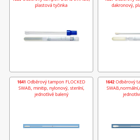
plastová tyčinka
dakronový, pl
1641
Odběrový tampon FLOCKED
1642
Odběrový 
SWAB, minitip, nylonový, sterilní,
SWAB,normální,ny
jednotlivě balený
jednotli