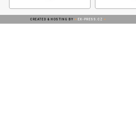
CREATED & HOSTING BY
>
EX-PRESS.CZ
<