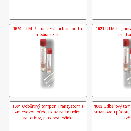
1520
UTM-RT, univerzální transportní
1521
UTM-RT, unive
médium 3 ml
médiu
1601
Odběrový tampon Transystem s
1602
Odběrový tam
Amiesovou půdou s aktivním uhlím,
Stuartovou půdou, s
syntetický, plastová tyčinka
tyč