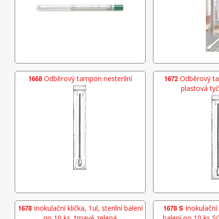
1668
Odběrový tampon nesterilní
1672
Odběrový ta
plastová tyči
1678
Inokulační klička, 1ul, sterilní balení
1678 S
Inokulační k
po 10 ks, tmavě zelená
balení po 10 ks,S