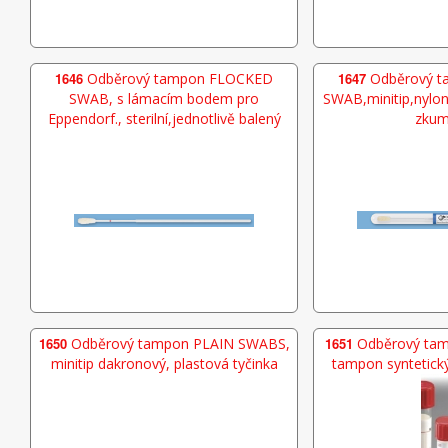
1646
Odběrový tampon FLOCKED
1647
Odběrový 
SWAB, s lámacím bodem pro
SWAB,minitip,nylonov
Eppendorf., sterilní,jednotlivě balený
zkum
1650
Odběrový tampon PLAIN SWABS,
1651
Odběrový ta
minitip dakronový, plastová tyčinka
tampon syntetický