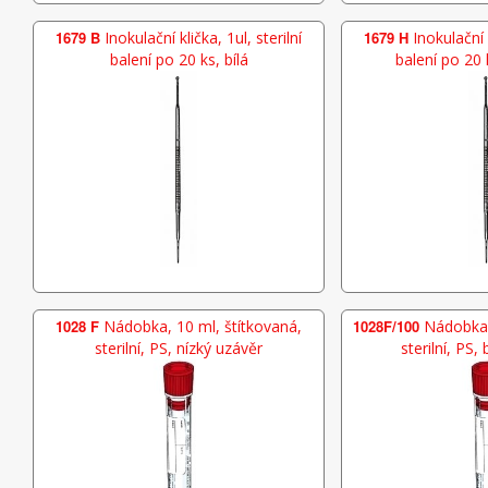
1679 B
Inokulační klička, 1ul, sterilní
1679 H
Inokulační k
balení po 20 ks, bílá
balení po 20 
1028 F
Nádobka, 10 ml, štítkovaná,
1028F/100
Nádobka, 
sterilní, PS, nízký uzávěr
sterilní, PS,