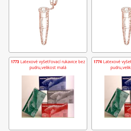
1773
Latexové vyšetřovací rukavice bez
1774
Latexové vyšet
pudru,velikost malá
pudru,velik