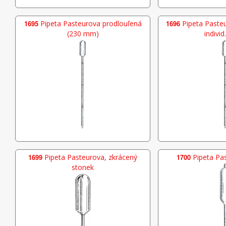
1695
Pipeta Pasteurova prodlouľená
1696
Pipeta Pasteu
(230 mm)
individ
1699
Pipeta Pasteurova, zkrácený
1700
Pipeta Pas
stonek