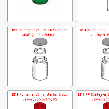
1203
Kontejner 250 ml s uzávěrem a
1204
Kontejner 100
vtlačným těsněním,PP
vtlačným t
1211
Kontejner 30 ml, sterilní, šroub.
1211 PP
Kontejner 30
uzávěr, štítkovaný, PS
uzávěr, ští