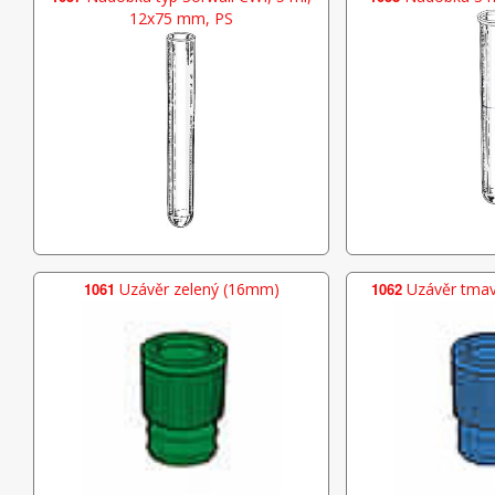
12x75 mm, PS
1061
Uzávěr zelený (16mm)
1062
Uzávěr tma