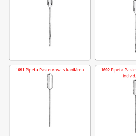
1691
Pipeta Pasteurova s kapilárou
1692
Pipeta Pasteu
individ