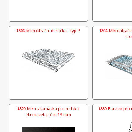
1303
Mikrotitrační destička - typ P
1304
Mikrotitrační
ster
1320
Mikrozkumavka pro redukci
1330
Barvivo pro
zkumavek prům.13 mm