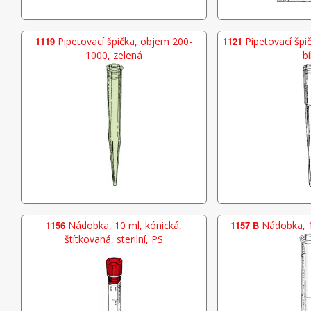
1119
Pipetovací špička, objem 200-
1121
Pipetovací špič
1000, zelená
bí
1156
Nádobka, 10 ml, kónická,
1157 B
Nádobka, 1
štítkovaná, sterilní, PS