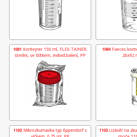
1081
Kontejner 150 ml, FLEX-TAINER,
1084
Faeces konte
sterilní, se štítkem, individ.balení, PP
26x92 
1102
Mikrozkumavka typ Eppendorf s
1103
Uzávěr na zku
víčkem, 0.75 ml, PP
moče 110