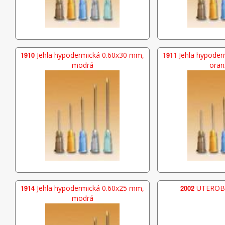
1910
Jehla hypodermická 0.60x30 mm,
1911
Jehla hypoder
modrá
oran
1914
Jehla hypodermická 0.60x25 mm,
2002
UTEROBRU
modrá