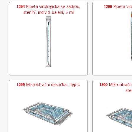
1294
Pipeta virologická se zátkou,
1296
Pipeta vir
sterilní, individ. balení, 5 ml
1299
Mikrotitrační destička - typ U
1300
Mikrotitrační
ster