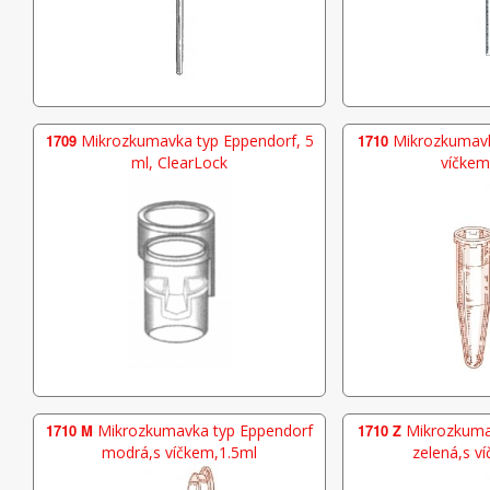
1709
Mikrozkumavka typ Eppendorf, 5
1710
Mikrozkumavk
ml, ClearLock
víčkem
1710 M
Mikrozkumavka typ Eppendorf
1710 Z
Mikrozkuma
modrá,s víčkem,1.5ml
zelená,s v