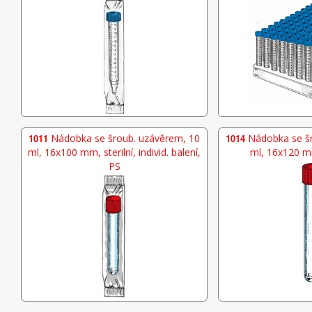
1011
Nádobka se šroub. uzávěrem, 10
1014
Nádobka se šr
ml, 16x100 mm, sterilní, individ. balení,
ml, 16x120 mm
PS