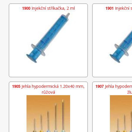
1900
Injekční stříkačka, 2 ml
1901
Injekční 
1905
Jehla hypodermická 1.20x40 mm,
1907
Jehla hypoder
růžová
žl