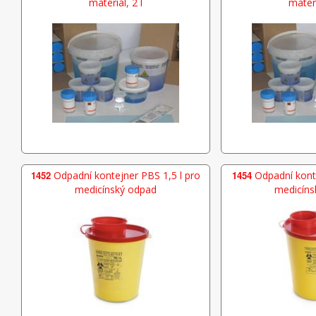
materiál, 2 l
materi
1452
Odpadní kontejner PBS 1,5 l pro
1454
Odpadní konte
medicínský odpad
medicíns