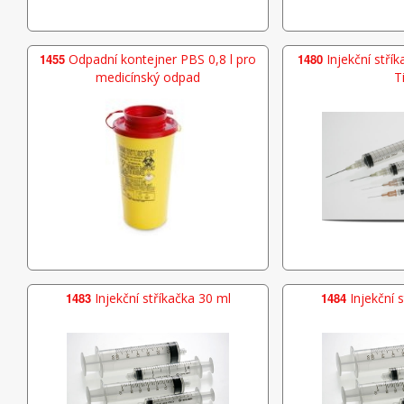
1455
Odpadní kontejner PBS 0,8 l pro
1480
Injekční střík
medicínský odpad
T
1483
Injekční stříkačka 30 ml
1484
Injekční 