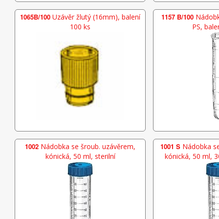
1065B/100
Uzávěr žlutý (16mm), balení
1157 B/100
Nádobka
100 ks
PS, bale
1002
Nádobka se šroub. uzávěrem,
1001 S
Nádobka se
kónická, 50 ml, sterilní
kónická, 50 ml, 