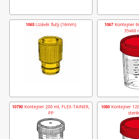
1065
Uzávěr ľlutý (16mm)
1067
Kontejner 60
35x60 
10790
Kontejner 200 ml, FLEX-TAINER,
1080
Kontejner 120
PP
steril