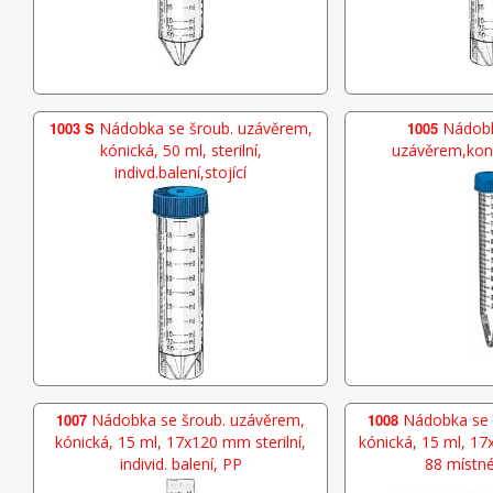
1003 S
Nádobka se šroub. uzávěrem,
1005
Nádobk
kónická, 50 ml, sterilní,
uzávěrem,koni
indivd.balení,stojící
1007
Nádobka se šroub. uzávěrem,
1008
Nádobka se 
kónická, 15 ml, 17x120 mm sterilní,
kónická, 15 ml, 17x
individ. balení, PP
88 místn