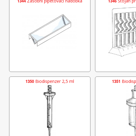
1344
Zásobní pipetovací nádobka
1346
Stojan pr
1350
Biodispenzer 2,5 ml
1351
Biodisp