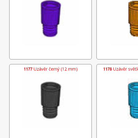
1177
Uzávěr černý (12 mm)
1178
Uzávěr svět